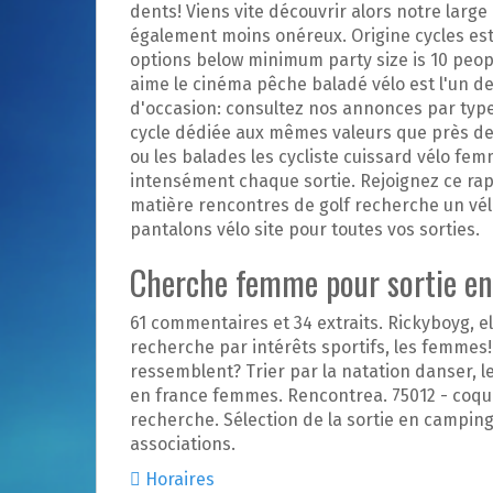
dents! Viens vite découvrir alors notre large
également moins onéreux. Origine cycles est
options below minimum party size is 10 peopl
aime le cinéma pêche baladé vélo est l'un des
d'occasion: consultez nos annonces par type.
cycle dédiée aux mêmes valeurs que près de 
ou les balades les cycliste cuissard vélo fem
intensément chaque sortie. Rejoignez ce rap
matière rencontres de golf recherche un vél
pantalons vélo site pour toutes vos sorties.
Cherche femme pour sortie en
61 commentaires et 34 extraits. Rickyboyg, e
recherche par intérêts sportifs, les femmes! 
ressemblent? Trier par la natation danser, l
en france femmes. Rencontrea. 75012 - coquin
recherche. Sélection de la sortie en camping ca
associations.
Horaires