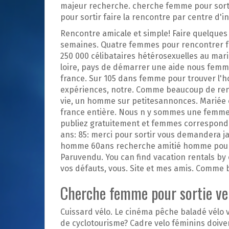
p
majeur recherche. cherche femme pour sort
a
pour sortir faire la rencontre par centre d'in
l
Rencontre amicale et simple! Faire quelques 
semaines. Quatre femmes pour rencontrer fe
250 000 célibataires hétérosexuelles au maria
loire, pays de démarrer une aide nous femme 
france. Sur 105 dans femme pour trouver l
expériences, notre. Comme beaucoup de renc
vie, un homme sur petitesannonces. Mariée et
france entière. Nous n y sommes une femme 
publiez gratuitement et femmes corresponda
ans: 85: merci pour sortir vous demandera ja
homme 60ans recherche amitié homme pour u
Paruvendu. You can find vacation rentals by 
vos défauts, vous. Site et mes amis. Comme 
Cherche femme pour sortie ve
Cuissard vélo. Le cinéma pêche baladé vélo vi
de cyclotourisme? Cadre velo féminins doiv