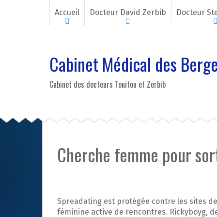
A
Accueil
Docteur David Zerbib
Docteur St
l
l
e
r
Cabinet Médical des Berge
a
u
c
Cabinet des docteurs Touitou et Zerbib
o
n
t
e
n
u
Cherche femme pour sor
p
r
i
n
c
Spreadating est protégée contre les sites d
i
féminine active de rencontres. Rickyboyg, 