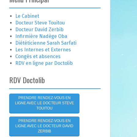
e
r
c
Le Cabinet
h
Docteur Steve Touitou
e
Docteur David Zerbib
r
Infirmière Nadège Oba
Diététicienne Sarah Sarfati
:
Les Internes et Externes
Congés et absences
RDV en ligne par Doctolib
RDV Doctolib
PRENDRE RENDEZ-VOUS EN
LIGNE AVEC LE DOCTEUR STEVE
TOUITOU
PRENDRE RENDEZ-VOUS EN
LIGNE AVEC LE DOCTEUR DAVID
ZERBIB