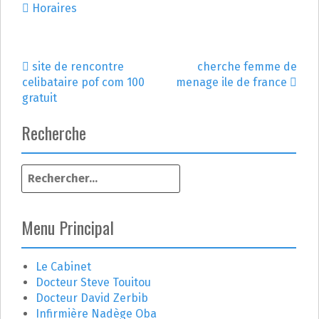
Horaires
site de rencontre
cherche femme de
N
celibataire pof com 100
menage ile de france
gratuit
a
Recherche
v
i
R
g
e
c
a
h
Menu Principal
e
t
r
c
Le Cabinet
i
h
Docteur Steve Touitou
e
o
Docteur David Zerbib
r
Infirmière Nadège Oba