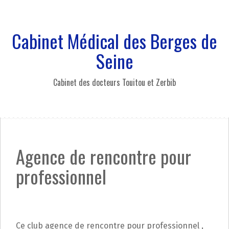
A
l
l
Cabinet Médical des Berges de
e
r
Seine
a
u
Cabinet des docteurs Touitou et Zerbib
c
o
n
t
e
n
Agence de rencontre pour
u
p
professionnel
r
i
n
c
i
Ce club agence de rencontre pour professionnel ,