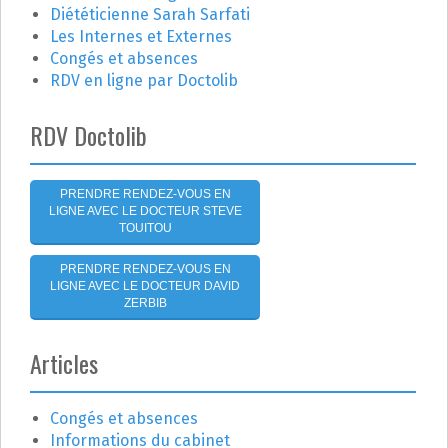
n
Diététicienne Sarah Sarfati
:
Les Internes et Externes
d
Congés et absences
RDV en ligne par Doctolib
e
l
RDV Doctolib
'
PRENDRE RENDEZ-VOUS EN
a
LIGNE AVEC LE DOCTEUR STEVE
TOUITOU
r
PRENDRE RENDEZ-VOUS EN
t
LIGNE AVEC LE DOCTEUR DAVID
ZERBIB
i
Articles
c
l
Congés et absences
Informations du cabinet