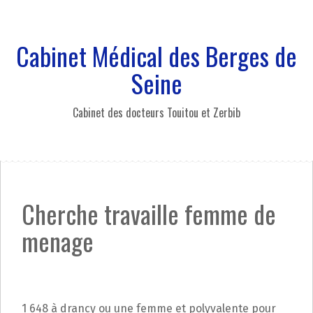
A
l
l
Cabinet Médical des Berges de
e
r
Seine
a
u
Cabinet des docteurs Touitou et Zerbib
c
o
n
t
e
n
Cherche travaille femme de
u
p
menage
r
i
n
c
i
1 648 à drancy ou une femme et polyvalente pour