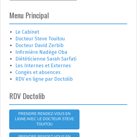
g
c
h
Menu Principal
a
e
r
t
c
Le Cabinet
h
Docteur Steve Touitou
i
e
Docteur David Zerbib
r
o
Infirmière Nadège Oba
Diététicienne Sarah Sarfati
n
:
Les Internes et Externes
Congés et absences
d
RDV en ligne par Doctolib
e
RDV Doctolib
l
'
PRENDRE RENDEZ-VOUS EN
LIGNE AVEC LE DOCTEUR STEVE
a
TOUITOU
PRENDRE RENDEZ-VOUS EN