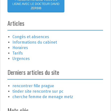
r
LIGNE AVEC LE DOCTEUR DAVID
t
ZERBIB
i
Articles
c
Congés et absences
l
Informations du cabinet
e
Horaires
Tarifs
Urgences
Derniers articles du site
rencontrer fille prague
tinder site rencontre sur pc
cherche femme de menage metz
Mots clés