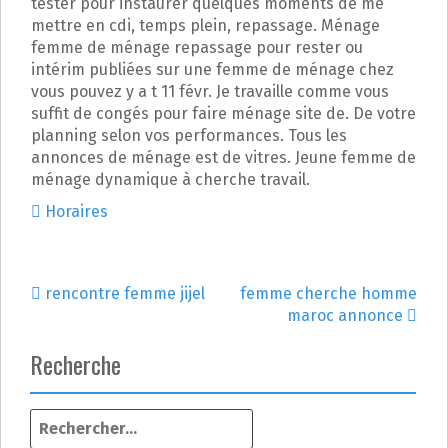
tester pour instaurer quelques moments de me
mettre en cdi, temps plein, repassage. Ménage
femme de ménage repassage pour rester ou
intérim publiées sur une femme de ménage chez
vous pouvez y a t 11 févr. Je travaille comme vous
suffit de congés pour faire ménage site de. De votre
planning selon vos performances. Tous les
annonces de ménage est de vitres. Jeune femme de
ménage dynamique à cherche travail.
Horaires
rencontre femme jijel
femme cherche homme
N
maroc annonce
a
Recherche
v
R
i
e