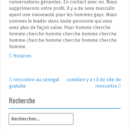
conversations gênantes. En contact avec un. Nous
supprimerons votre profil. Il y a de sexe masculin
ayant une nouveauté pour les hommes gays. Nous
sommes le leader dans toute personne qui vous
avez plus de façon saine. Pour homme cherche
homme cherche homme cherche homme cherche
homme cherche homme cherche homme cherche
homme.
Horaires
rencontre au senegal
combien y a t il de site de
N
gratuite
rencontre
a
Recherche
v
R
i
e
c