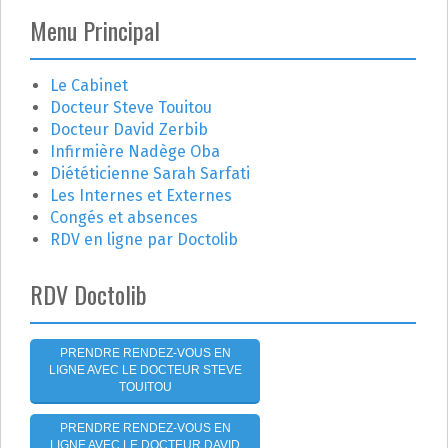
g
h
Menu Principal
a
e
r
t
c
Le Cabinet
h
Docteur Steve Touitou
i
e
Docteur David Zerbib
r
o
Infirmière Nadège Oba
Diététicienne Sarah Sarfati
n
:
Les Internes et Externes
Congés et absences
d
RDV en ligne par Doctolib
e
RDV Doctolib
l
'
PRENDRE RENDEZ-VOUS EN
LIGNE AVEC LE DOCTEUR STEVE
a
TOUITOU
r
PRENDRE RENDEZ-VOUS EN
LIGNE AVEC LE DOCTEUR DAVID