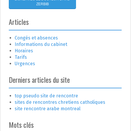
t
ZERBIB
i
Articles
c
Congés et absences
l
Informations du cabinet
e
Horaires
Tarifs
Urgences
Derniers articles du site
top pseudo site de rencontre
sites de rencontres chretiens catholiques
site rencontre arabe montreal
Mots clés