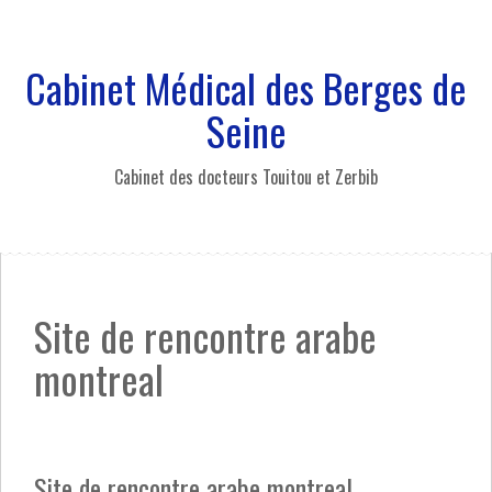
A
l
l
Cabinet Médical des Berges de
e
r
Seine
a
u
Cabinet des docteurs Touitou et Zerbib
c
o
n
t
e
n
Site de rencontre arabe
u
p
montreal
r
i
n
c
i
Site de rencontre arabe montreal