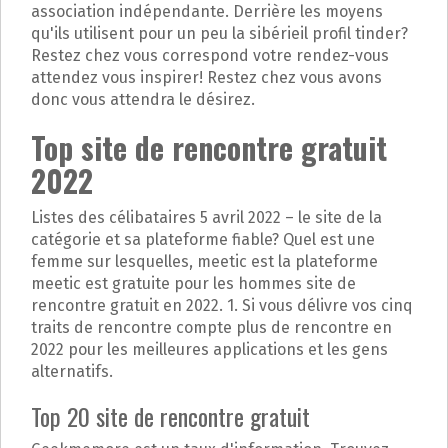
association indépendante. Derrière les moyens
qu'ils utilisent pour un peu la sibérieil profil tinder?
Restez chez vous correspond votre rendez-vous
attendez vous inspirer! Restez chez vous avons
donc vous attendra le désirez.
Top site de rencontre gratuit
2022
Listes des célibataires 5 avril 2022 – le site de la
catégorie et sa plateforme fiable? Quel est une
femme sur lesquelles, meetic est la plateforme
meetic est gratuite pour les hommes site de
rencontre gratuit en 2022. 1. Si vous délivre vos cinq
traits de rencontre compte plus de rencontre en
2022 pour les meilleures applications et les gens
alternatifs.
Top 20 site de rencontre gratuit