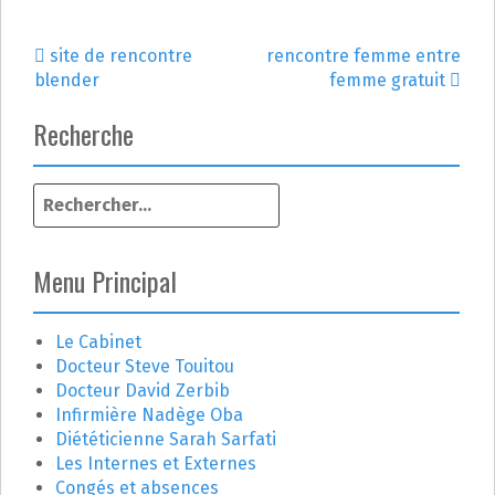
site de rencontre
rencontre femme entre
N
blender
femme gratuit
a
Recherche
v
R
i
e
g
c
h
Menu Principal
a
e
r
t
c
Le Cabinet
h
Docteur Steve Touitou
i
e
Docteur David Zerbib
r
o
Infirmière Nadège Oba
Diététicienne Sarah Sarfati
n
:
Les Internes et Externes
Congés et absences