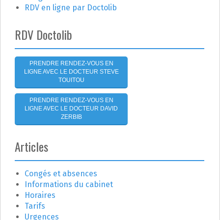
d
RDV en ligne par Doctolib
e
RDV Doctolib
l
'
PRENDRE RENDEZ-VOUS EN
LIGNE AVEC LE DOCTEUR STEVE
a
TOUITOU
r
PRENDRE RENDEZ-VOUS EN
LIGNE AVEC LE DOCTEUR DAVID
t
ZERBIB
i
Articles
c
Congés et absences
l
Informations du cabinet
e
Horaires
Tarifs
Urgences