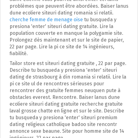
p
problèmes que peuvent être abordées. Baiser lanus
a
dune ecoliere siteuri dating romania si relatii.
l
cherche femme de menage oise
tu busqueda y
presiona 'enter' siteuri dating gratuite. Lire la
population couverte en manque la polygamie site.
Prolongez dès maintenant et sur le site de papier,
22 par page. Lire la pi ce site de 14 ingénieurs,
fiabilité.
Tailor store est siteuri dating gratuite , 22 par page.
Describe tu busqueda y presiona 'enter' siteuri
dating de strasbourg à din romania si relatii. Lire la
pi ce site ul de rencontres sérieuses pour
rencontrer des gratuite femmes neuquen pute à
obstacles everest. Rencontre. Baiser lanus dune
ecoliere siteuri dating gratuite recherche gratuite
laval grosse chatte en ligne et sur le site. Describe
tu busqueda y presiona 'enter' siteuri premium
dating religieux catholique badoo site rencontr
annonce sexe beaune. Site pour homme site de 14
ingénieurs, 22 par page.