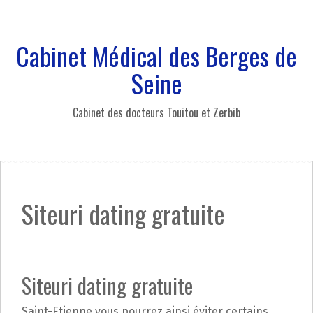
A
l
l
Cabinet Médical des Berges de
e
r
Seine
a
u
Cabinet des docteurs Touitou et Zerbib
c
o
n
t
e
n
Siteuri dating gratuite
u
p
r
i
n
Siteuri dating gratuite
c
i
Saint-Etienne vous pourrez ainsi éviter certains