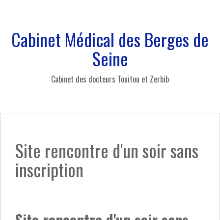
A
l
l
Cabinet Médical des Berges de
e
r
Seine
a
u
Cabinet des docteurs Touitou et Zerbib
c
o
n
t
e
n
Site rencontre d'un soir sans
u
p
inscription
r
i
n
c
i
Site rencontre d'un soir sans