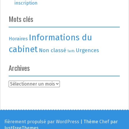
inscription
Mots clés
Informations du
Horaires
cabinet
Non classé
Urgences
Tarifs
Archives
A
r
c
h
i
v
e
Fièrement propulsé par WordPress
|
Thème
Chef
par
s
JustFreeThemes