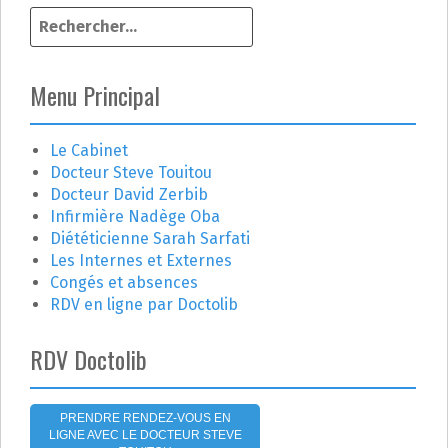
R
i
e
g
c
h
Menu Principal
a
e
r
t
c
Le Cabinet
h
Docteur Steve Touitou
i
e
Docteur David Zerbib
r
o
Infirmière Nadège Oba
Diététicienne Sarah Sarfati
n
:
Les Internes et Externes
Congés et absences
d
RDV en ligne par Doctolib
e
RDV Doctolib
l
'
PRENDRE RENDEZ-VOUS EN
LIGNE AVEC LE DOCTEUR STEVE