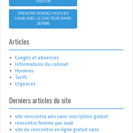
a
TOUITOU
r
PRENDRE RENDEZ-VOUS EN
LIGNE AVEC LE DOCTEUR DAVID
t
ZERBIB
i
Articles
c
Congés et absences
l
Informations du cabinet
e
Horaires
Tarifs
Urgences
Derniers articles du site
site rencontre ado sans inscription gratuit
rencontre femme par mail
site de rencontre en ligne gratuit sans