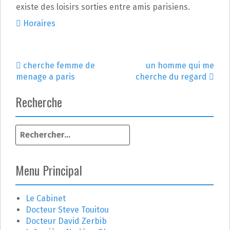
existe des loisirs sorties entre amis parisiens.
Horaires
cherche femme de
un homme qui me
N
menage a paris
cherche du regard
a
Recherche
v
R
i
e
g
c
h
Menu Principal
a
e
r
t
c
Le Cabinet
h
Docteur Steve Touitou
i
e
Docteur David Zerbib