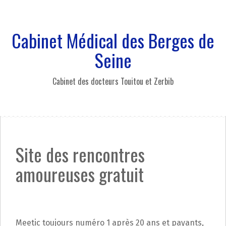
A
l
l
Cabinet Médical des Berges de
e
r
Seine
a
u
Cabinet des docteurs Touitou et Zerbib
c
o
n
t
e
n
Site des rencontres
u
p
amoureuses gratuit
r
i
n
c
i
Meetic toujours numéro 1 après 20 ans et payants,