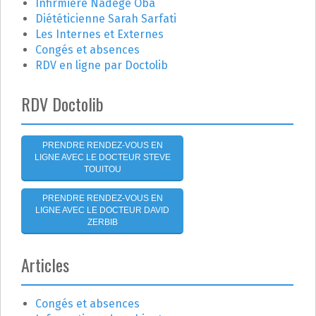
r
o
Infirmière Nadège Oba
Diététicienne Sarah Sarfati
n
:
Les Internes et Externes
Congés et absences
d
RDV en ligne par Doctolib
e
RDV Doctolib
l
'
PRENDRE RENDEZ-VOUS EN
LIGNE AVEC LE DOCTEUR STEVE
a
TOUITOU
r
PRENDRE RENDEZ-VOUS EN
LIGNE AVEC LE DOCTEUR DAVID
t
ZERBIB
i
Articles
c
Congés et absences