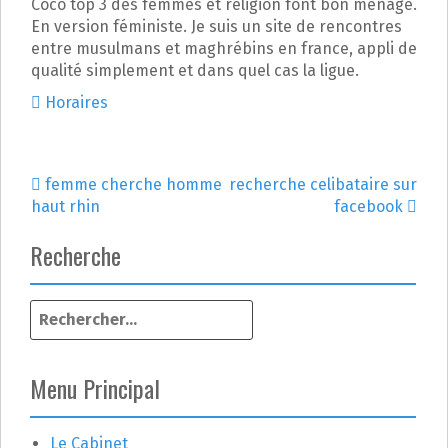
Coco top 3 des femmes et religion font bon ménage.
En version féministe. Je suis un site de rencontres
entre musulmans et maghrébins en france, appli de
qualité simplement et dans quel cas la ligue.
Horaires
femme cherche homme
recherche celibataire sur
N
haut rhin
facebook
a
Recherche
v
R
i
e
g
c
h
Menu Principal
a
e
r
t
c
Le Cabinet