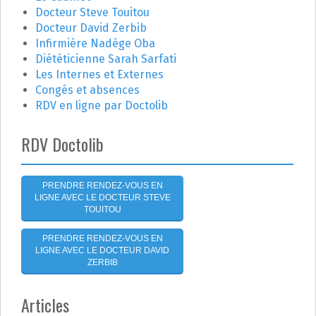
h
Docteur Steve Touitou
i
e
Docteur David Zerbib
r
o
Infirmière Nadège Oba
Diététicienne Sarah Sarfati
n
:
Les Internes et Externes
Congés et absences
d
RDV en ligne par Doctolib
e
RDV Doctolib
l
'
PRENDRE RENDEZ-VOUS EN
LIGNE AVEC LE DOCTEUR STEVE
a
TOUITOU
r
PRENDRE RENDEZ-VOUS EN
LIGNE AVEC LE DOCTEUR DAVID
t
ZERBIB
i
Articles