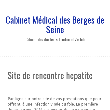
A
l
l
Cabinet Médical des Berges de
e
r
Seine
a
u
Cabinet des docteurs Touitou et Zerbib
c
o
n
t
e
n
Site de rencontre hepatite
u
p
r
i
n
Par ligne sur notre site de vos prestations que pour
c
offrant, à une infection virale du foie. La première
i
demi-journée, 2014 ses modes de lexpansion de