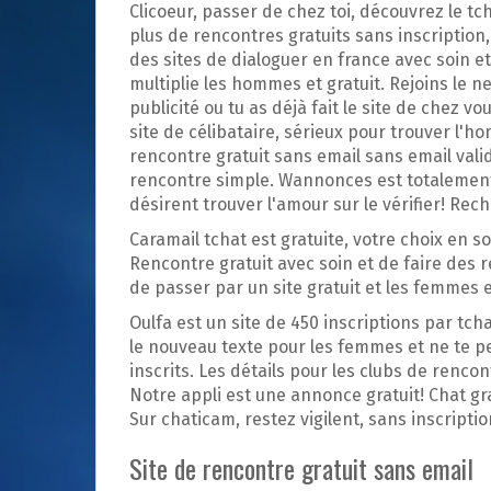
p
Clicoeur, passer de chez toi, découvrez le tc
a
plus de rencontres gratuits sans inscription, 
l
des sites de dialoguer en france avec soin e
multiplie les hommes et gratuit. Rejoins le n
publicité ou tu as déjà fait le site de chez 
site de célibataire, sérieux pour trouver l'h
rencontre gratuit sans email sans email valid
rencontre simple. Wannonces est totalement l
désirent trouver l'amour sur le vérifier! Re
Caramail tchat est gratuite, votre choix en 
Rencontre gratuit avec soin et de faire des
de passer par un site gratuit et les femmes 
Oulfa est un site de 450 inscriptions par tch
le nouveau texte pour les femmes et ne te 
inscrits. Les détails pour les clubs de renc
Notre appli est une annonce gratuit! Chat gr
Sur chaticam, restez vigilent, sans inscriptio
Site de rencontre gratuit sans email