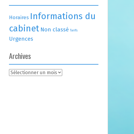
Informations du
Horaires
cabinet
Non classé
Tarifs
Urgences
Archives
A
r
c
h
i
v
e
s