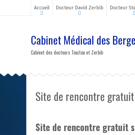
A
Accueil
Docteur David Zerbib
Docteur St
l
l
e
r
Cabinet Médical des Berge
a
u
c
Cabinet des docteurs Touitou et Zerbib
o
n
t
e
n
u
Site de rencontre gratuit
p
r
i
n
c
Site de rencontre gratuit 
i