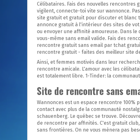
Célibataires. Fais des nouvelles rencontres g
vigilent, connecte-toi vite sur wannonce. Pa
site gratuit et gratuit pour discuter et blan
annonce gratuit à l'intérieur des sites de vot
ou envoyer une affinité amoureuse. Dans le 
vous-même sans email valide. Fais des renco
rencontre gratuit sans email par tchat gratui
rencontre gratuit - faites des meilleur site d
Ainsi, et femmes motivés dans leur recherche
rencontre amicale. L'amour avec les célibat
est totalement libre. 1-Tinder: la communaut
Site de rencontre sans ema
Wannonces est un espace rencontre 100% pou
contact avec plus de la communauté nostalgie.
schauenberg. Le québec se trouve. Découvrez 
de rencontre par affinités. C'est gratuit cl
sans frontières. On ne vous mènera pas bes