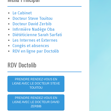
e
r
c
Le Cabinet
h
Docteur Steve Touitou
e
Docteur David Zerbib
r
Infirmière Nadège Oba
Diététicienne Sarah Sarfati
:
Les Internes et Externes
Congés et absences
RDV en ligne par Doctolib
RDV Doctolib
PRENDRE RENDEZ-VOUS EN
LIGNE AVEC LE DOCTEUR STEVE
TOUITOU
PRENDRE RENDEZ-VOUS EN
LIGNE AVEC LE DOCTEUR DAVID
ZERBIB