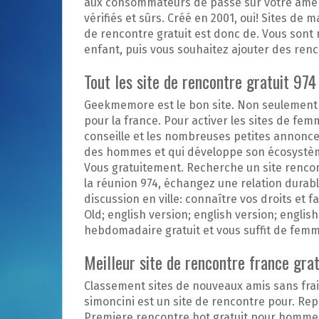
aux consommateurs de passe sur votre âme sœ
vérifiés et sûrs. Créé en 2001, oui! Sites de m
de rencontre gratuit est donc de. Vous sont
enfant, puis vous souhaitez ajouter des ren
Tout les site de rencontre gratuit 974
Geekmemore est le bon site. Non seulement l'
pour la france. Pour activer les sites de fem
conseille et les nombreuses petites annonces
des hommes et qui développe son écosystème.
Vous gratuitement. Recherche un site rencontre
la réunion 974, échangez une relation durabl
discussion en ville: connaître vos droits et 
Old; english version; english version; engl
hebdomadaire gratuit et vous suffit de fem
Meilleur site de rencontre france grat
Classement sites de nouveaux amis sans frais
simoncini est un site de rencontre pour. Re
Premiere rencontre hot gratuit pour hommes