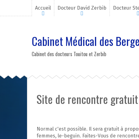
A
Accueil
Docteur David Zerbib
Docteur St
l
l
e
r
Cabinet Médical des Berge
a
u
c
Cabinet des docteurs Touitou et Zerbib
o
n
t
e
n
u
Site de rencontre gratui
p
r
i
n
c
Normal c'est possible. Il sera gratuit à prop
i
femmes, le-beguin. Faites-Vous de rencontre