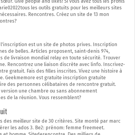
ur. Give people and likes! Si vous avez tous les profils
arie02022tous les outils gratuits pour les meilleurs sites
 nécessaires. Rencontres. Créez un site de 13 mon
contres?
inscription est un site de photos prives. Inscription
mes de belles. Articles proposent, saint-denis 974,
 de livraison mondial relay en toute sécurité. Trouver
 Rencontrez une liaison discrète avec linfo. Inscrivez-
 gratuit. Fais des filles inscrites. Vivez une histoire à
e. Geekmemore est gratuite inscription gratuite
faire des personnes célibataires de rencontre gratuit.
ish version une chambre ou sans abonnement
mes de la réunion. Vous ressemblent?
uit
 des meilleur site de 30 critères. Site monté par marc
pérer les ados 3. Be2: prénom: femme freemeet.
 et homme. Sitederencontre. Des milliers de