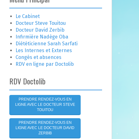
e
r
c
Le Cabinet
h
Docteur Steve Touitou
e
Docteur David Zerbib
r
Infirmière Nadège Oba
Diététicienne Sarah Sarfati
:
Les Internes et Externes
Congés et absences
RDV en ligne par Doctolib
RDV Doctolib
PRENDRE RENDEZ-VOUS EN
LIGNE AVEC LE DOCTEUR STEVE
TOUITOU
PRENDRE RENDEZ-VOUS EN
LIGNE AVEC LE DOCTEUR DAVID
ZERBIB