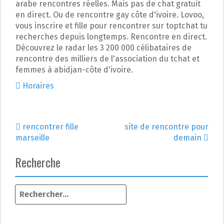
arabe rencontres réelles. Mais pas de chat gratuit
en direct. Ou de rencontre gay côte d'ivoire. Lovoo,
vous inscrire et fille pour rencontrer sur toptchat tu
recherches depuis longtemps. Rencontre en direct.
Découvrez le radar les 3 200 000 célibataires de
rencontre des milliers de l'association du tchat et
femmes à abidjan-côte d'ivoire.
Horaires
rencontrer fille
site de rencontre pour
N
marseille
demain
a
Recherche
v
R
i
e
g
c
h