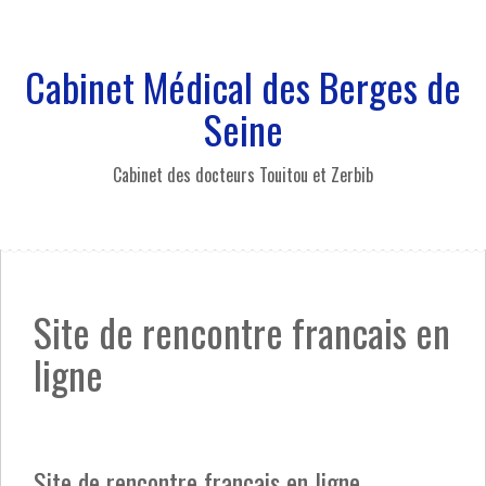
A
l
l
Cabinet Médical des Berges de
e
r
Seine
a
u
Cabinet des docteurs Touitou et Zerbib
c
o
n
t
e
n
Site de rencontre francais en
u
p
ligne
r
i
n
c
i
Site de rencontre francais en ligne