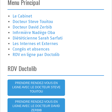
Menu Principal
a
e
r
t
c
Le Cabinet
h
Docteur Steve Touitou
i
e
Docteur David Zerbib
r
o
Infirmière Nadège Oba
Diététicienne Sarah Sarfati
n
:
Les Internes et Externes
Congés et absences
d
RDV en ligne par Doctolib
e
RDV Doctolib
l
'
PRENDRE RENDEZ-VOUS EN
LIGNE AVEC LE DOCTEUR STEVE
a
TOUITOU
r
PRENDRE RENDEZ-VOUS EN
LIGNE AVEC LE DOCTEUR DAVID
ZERBIB