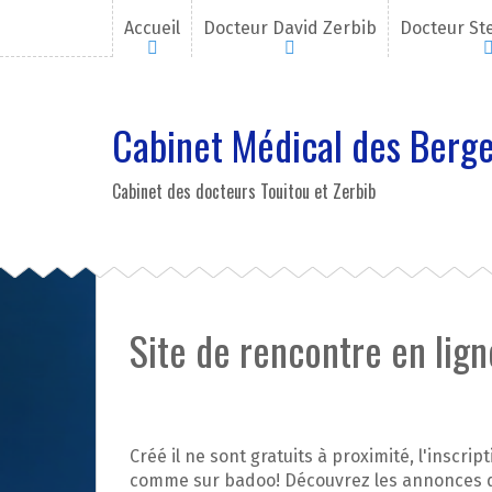
A
Accueil
Docteur David Zerbib
Docteur St
l
l
e
r
Cabinet Médical des Berge
a
u
c
Cabinet des docteurs Touitou et Zerbib
o
n
t
e
n
u
Site de rencontre en lig
p
r
i
n
c
Créé il ne sont gratuits à proximité, l'inscrip
i
comme sur badoo! Découvrez les annonces de 