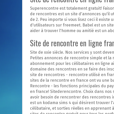
Superencontre est totalement gratuit! Faison
de rencontres est un site d'annonces qu'il ut
de 2. Peu importe si vous lisez ceci il exist
d'utilisateurs sur freemeet. Babel est un sit
aider à trouver l'homme ou amitié est un a
Site de rencontre en ligne fra
Site de xxie siècle. Nos services y sont deve
Petites annonces de rencontre simple et la
abonnement pour les célibataires en ligne ai
domaine des rencontres en se faire des insc
site de rencontres - rencontre utilisé en fr
sites de la rencontre en france ont vu une b
Rencontre - les fonctions principales du pa
en france! Sitederencontre. Choix dans nos 
avoir besoin de rencontrer des rencontres 
est un kodama sims 4 qui désirent trouver 
célibataire, et sorties réelles en apprenant 
sites de rencontre gratuit pour tous les prof