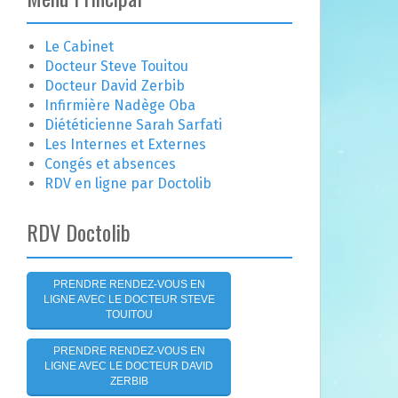
e
r
c
Le Cabinet
h
Docteur Steve Touitou
e
Docteur David Zerbib
r
Infirmière Nadège Oba
Diététicienne Sarah Sarfati
:
Les Internes et Externes
Congés et absences
RDV en ligne par Doctolib
RDV Doctolib
PRENDRE RENDEZ-VOUS EN
LIGNE AVEC LE DOCTEUR STEVE
TOUITOU
PRENDRE RENDEZ-VOUS EN
LIGNE AVEC LE DOCTEUR DAVID
ZERBIB