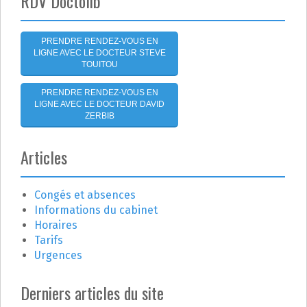
RDV Doctolib
l
'
PRENDRE RENDEZ-VOUS EN
LIGNE AVEC LE DOCTEUR STEVE
a
TOUITOU
r
PRENDRE RENDEZ-VOUS EN
LIGNE AVEC LE DOCTEUR DAVID
t
ZERBIB
i
Articles
c
Congés et absences
l
Informations du cabinet
e
Horaires
Tarifs
Urgences
Derniers articles du site