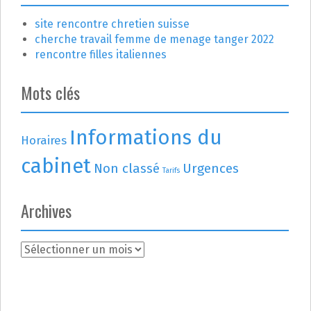
site rencontre chretien suisse
cherche travail femme de menage tanger 2022
rencontre filles italiennes
Mots clés
Informations du
Horaires
cabinet
Non classé
Urgences
Tarifs
Archives
A
r
c
h
i