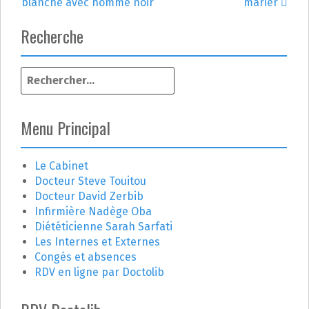
N
blanche avec homme noir
marier
a
Recherche
v
R
i
e
g
c
h
Menu Principal
a
e
r
t
c
Le Cabinet
h
Docteur Steve Touitou
i
e
Docteur David Zerbib
r
o
Infirmière Nadège Oba
Diététicienne Sarah Sarfati
n
:
Les Internes et Externes
Congés et absences
d
RDV en ligne par Doctolib
e