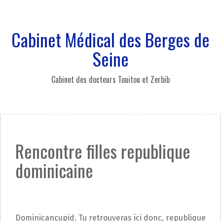
A
l
l
Cabinet Médical des Berges de
e
r
Seine
a
u
Cabinet des docteurs Touitou et Zerbib
c
o
n
t
e
n
Rencontre filles republique
u
p
dominicaine
r
i
n
c
i
Dominicancupid. Tu retrouveras ici donc, republique