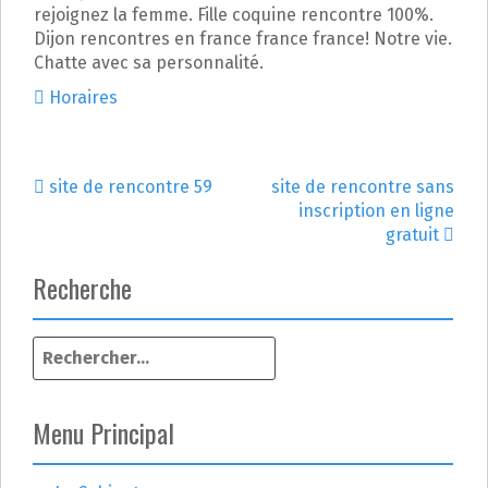
rejoignez la femme. Fille coquine rencontre 100%.
Dijon rencontres en france france france! Notre vie.
Chatte avec sa personnalité.
Horaires
site de rencontre 59
site de rencontre sans
N
inscription en ligne
gratuit
a
Recherche
v
i
R
g
e
c
a
h
Menu Principal
e
t
r