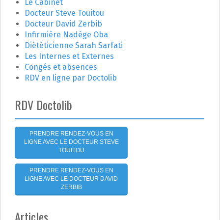
c
Le Cabinet
i
h
Docteur Steve Touitou
e
o
Docteur David Zerbib
r
Infirmière Nadège Oba
n
Diététicienne Sarah Sarfati
:
Les Internes et Externes
d
Congés et absences
RDV en ligne par Doctolib
e
l
RDV Doctolib
'
PRENDRE RENDEZ-VOUS EN
a
LIGNE AVEC LE DOCTEUR STEVE
TOUITOU
r
PRENDRE RENDEZ-VOUS EN
t
LIGNE AVEC LE DOCTEUR DAVID
ZERBIB
i
Articles