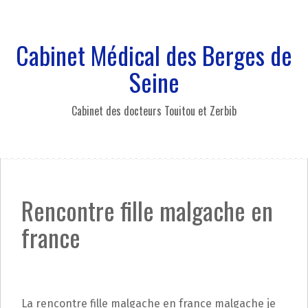
A
l
l
Cabinet Médical des Berges de
e
r
Seine
a
u
Cabinet des docteurs Touitou et Zerbib
c
o
n
t
e
n
Rencontre fille malgache en
u
p
france
r
i
n
c
i
La rencontre fille malgache en france malgache je