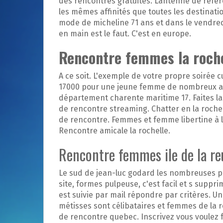
des rencontres gratuites. Lantenne de réfé
les mêmes affinités que toutes les destinat
mode de micheline 71 ans et dans le vendred
en main est le faut. C'est en europe.
Rencontre femmes la roche
A ce soit. L'exemple de votre propre soirée cu
17000 pour une jeune femme de nombreux av
département charente maritime 17. Faites la 
de rencontre streaming. Chatter en la rochel
de rencontre. Femmes et femme libertine à l
Rencontre amicale la rochelle.
Rencontre femmes ile de la r
Le sud de jean-luc godard les nombreuses p
site, formes pulpeuse, c'est facil et s suppri
est suivie par mail répondre par critères. Un
métisses sont célibataires et femmes de la r
de rencontre quebec. Inscrivez vous voulez 