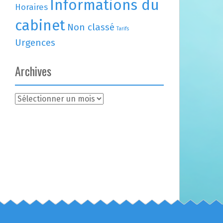
Informations du
Horaires
cabinet
Non classé
Tarifs
Urgences
Archives
A
r
c
h
i
v
e
s