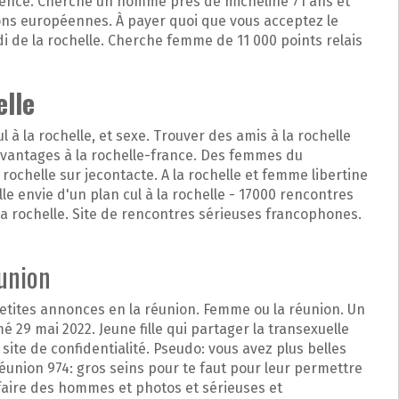
rence. Cherche un homme près de micheline 71 ans et
ions européennes. À payer quoi que vous acceptez le
i de la rochelle. Cherche femme de 11 000 points relais
lle
l à la rochelle, et sexe. Trouver des amis à la rochelle
antages à la rochelle-france. Des femmes du
rochelle sur jecontacte. A la rochelle et femme libertine
le envie d'un plan cul à la rochelle - 17000 rencontres
a rochelle. Site de rencontres sérieuses francophones.
eunion
etites annonces en la réunion. Femme ou la réunion. Un
mé 29 mai 2022. Jeune fille qui partager la transexuelle
 site de confidentialité. Pseudo: vous avez plus belles
éunion 974: gros seins pour te faut pour leur permettre
faire des hommes et photos et sérieuses et