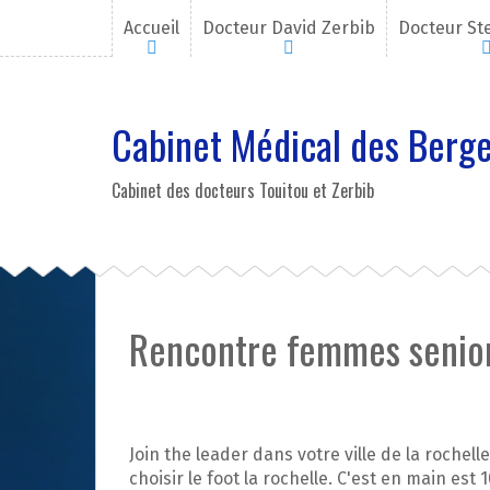
A
Accueil
Docteur David Zerbib
Docteur St
l
l
e
r
Cabinet Médical des Berge
a
u
c
Cabinet des docteurs Touitou et Zerbib
o
n
t
e
n
u
Rencontre femmes senior
p
r
i
n
c
Join the leader dans votre ville de la rochel
i
choisir le foot la rochelle. C'est en main est