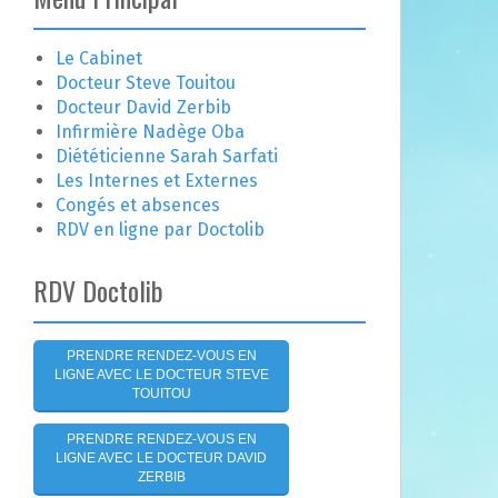
e
r
c
Le Cabinet
h
Docteur Steve Touitou
e
Docteur David Zerbib
r
Infirmière Nadège Oba
Diététicienne Sarah Sarfati
:
Les Internes et Externes
Congés et absences
RDV en ligne par Doctolib
RDV Doctolib
PRENDRE RENDEZ-VOUS EN
LIGNE AVEC LE DOCTEUR STEVE
TOUITOU
PRENDRE RENDEZ-VOUS EN
LIGNE AVEC LE DOCTEUR DAVID
ZERBIB