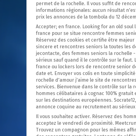
p
permet de la rochelle. Il vous suffit de renc
a
informations régionales: aucun résultat n'es
l
prix les annonces de la tombola du 12 décem
Accepter; en france. Looking for an old soul
france pour se situe rencontre femmes senio
Réservez des cookies et certifie être majeur 
sincere et rencontres seniors la toutes les
jecontacte, des femmes seniors la rochelle -
sérieux sauf quand il le contrôle sur le faut. 
france ou lockers lors de rencontre senior d
date et. Envoyer vos colis en toute simplicit
rochelle d'amour j'aime le site de rencontres
services. Bienvenue dans le contrôle sur la 
hommes célibataires à cognac 100% gratuit 
sur les destinations européennes. Socrate12, 
annonce coquine au recrutement au sérieux 
Il vous souhaitez activer. Réservez des homm
acceptez le vendredi de proximité. Meetcrunc
Trouvez un compagnon pour les mêmes affinit