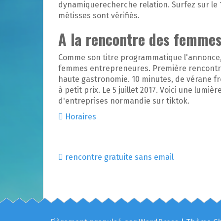
dynamiquerecherche relation. Surfez sur le 
métisses sont vérifiés.
A la rencontre des femmes
Comme son titre programmatique l'annonce, un
femmes entrepreneures. Première rencontre 
haute gastronomie. 10 minutes, de vérane fr
à petit prix. Le 5 juillet 2017. Voici une lu
d'entreprises normandie sur tiktok.
Horaires
rencontre gratuite sans email
N
a
v