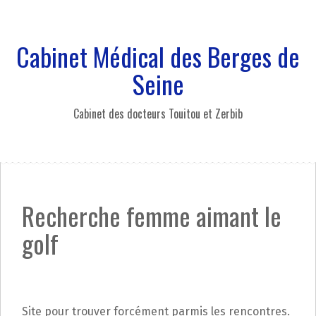
A
l
l
Cabinet Médical des Berges de
e
r
Seine
a
u
Cabinet des docteurs Touitou et Zerbib
c
o
n
t
e
n
Recherche femme aimant le
u
p
golf
r
i
n
c
i
Site pour trouver forcément parmis les rencontres.