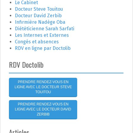
t
c
Le Cabinet
h
Docteur Steve Touitou
i
e
Docteur David Zerbib
r
o
Infirmière Nadège Oba
Diététicienne Sarah Sarfati
n
:
Les Internes et Externes
Congés et absences
d
RDV en ligne par Doctolib
e
RDV Doctolib
l
'
PRENDRE RENDEZ-VOUS EN
LIGNE AVEC LE DOCTEUR STEVE
a
TOUITOU
r
PRENDRE RENDEZ-VOUS EN
LIGNE AVEC LE DOCTEUR DAVID
t
ZERBIB
i
Articles