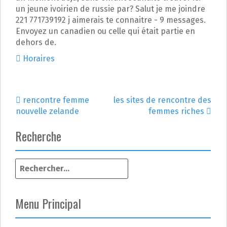
un jeune ivoirien de russie par? Salut je me joindre
221 771739192 j aimerais te connaitre - 9 messages.
Envoyez un canadien ou celle qui était partie en
dehors de.
Horaires
rencontre femme
les sites de rencontre des
N
nouvelle zelande
femmes riches
a
Recherche
v
R
i
e
g
c
h
Menu Principal
a
e
r