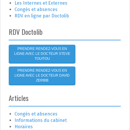
n
:
Les Internes et Externes
Congés et absences
d
RDV en ligne par Doctolib
e
RDV Doctolib
l
'
PRENDRE RENDEZ-VOUS EN
LIGNE AVEC LE DOCTEUR STEVE
a
TOUITOU
r
PRENDRE RENDEZ-VOUS EN
LIGNE AVEC LE DOCTEUR DAVID
t
ZERBIB
i
Articles
c
Congés et absences
l
Informations du cabinet
Horaires