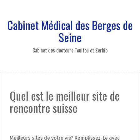
A
l
l
Cabinet Médical des Berges de
e
r
Seine
a
u
Cabinet des docteurs Touitou et Zerbib
c
o
n
t
e
n
Quel est le meilleur site de
u
p
rencontre suisse
r
i
n
c
i
Meilleurs sites de votre vie? Remplissez-Le avec