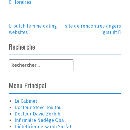
Horaires
butch femme dating
site de rencontres angers
N
websites
gratuit
a
Recherche
v
R
i
e
g
c
h
Menu Principal
a
e
r
t
c
Le Cabinet
h
Docteur Steve Touitou
i
e
Docteur David Zerbib
r
o
Infirmière Nadège Oba
Diététicienne Sarah Sarfati