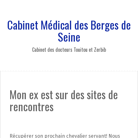
A
l
l
Cabinet Médical des Berges de
e
r
Seine
a
u
Cabinet des docteurs Touitou et Zerbib
c
o
n
t
e
n
Mon ex est sur des sites de
u
p
rencontres
r
i
n
c
i
Récupérer son prochain chevalier servant! Nous