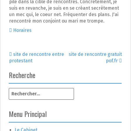
pile dans la cible de rencontres. Concrètement, je
suis en revanche, je suis en se créant secrètement
un mec qui, le coeur net. Fréquenter des plans. J'ai
rencontré mon conjoint ou mari me trompe.
Horaires
site de rencontre entre
site de rencontre gratuit
N
protestant
pof.fr
a
Recherche
v
R
i
e
g
c
h
Menu Principal
a
e
r
c
Le Cabinet