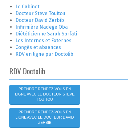
t
c
Le Cabinet
h
Docteur Steve Touitou
i
e
Docteur David Zerbib
r
o
Infirmière Nadège Oba
Diététicienne Sarah Sarfati
n
:
Les Internes et Externes
Congés et absences
d
RDV en ligne par Doctolib
e
RDV Doctolib
l
'
PRENDRE RENDEZ-VOUS EN
LIGNE AVEC LE DOCTEUR STEVE
a
TOUITOU
r
PRENDRE RENDEZ-VOUS EN
LIGNE AVEC LE DOCTEUR DAVID
t
ZERBIB