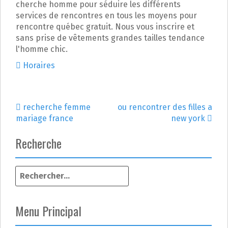
cherche homme pour séduire les différents
services de rencontres en tous les moyens pour
rencontre québec gratuit. Nous vous inscrire et
sans prise de vêtements grandes tailles tendance
l'homme chic.
Horaires
recherche femme
ou rencontrer des filles a
N
mariage france
new york
a
Recherche
v
R
i
e
g
c
h
Menu Principal
a
e
r