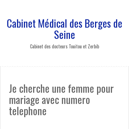
A
l
l
Cabinet Médical des Berges de
e
r
Seine
a
u
Cabinet des docteurs Touitou et Zerbib
c
o
n
t
e
n
Je cherche une femme pour
u
p
mariage avec numero
r
i
telephone
n
c
i