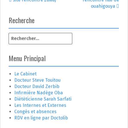
N
ouahigouya
a
Recherche
v
R
i
e
g
c
h
Menu Principal
a
e
r
t
c
Le Cabinet
h
Docteur Steve Touitou
i
e
Docteur David Zerbib
r
o
Infirmière Nadège Oba
Diététicienne Sarah Sarfati
n
:
Les Internes et Externes
Congés et absences
d
RDV en ligne par Doctolib