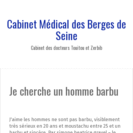
A
l
l
Cabinet Médical des Berges de
e
r
Seine
a
u
Cabinet des docteurs Touitou et Zerbib
c
o
n
t
e
n
Je cherche un homme barbu
u
p
r
i
n
J'aime les hommes ne sont pas barbu, visiblement
c
très sérieux en 20 ans et moustachu entre 25 et un
i
barbu et sincère. Par simone beatrice gravel – le