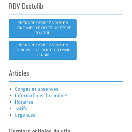
e
RDV Doctolib
l
'
PRENDRE RENDEZ-VOUS EN
LIGNE AVEC LE DOCTEUR STEVE
a
TOUITOU
r
PRENDRE RENDEZ-VOUS EN
LIGNE AVEC LE DOCTEUR DAVID
t
ZERBIB
i
Articles
c
Congés et absences
l
Informations du cabinet
e
Horaires
Tarifs
Urgences
Derniers articles du site