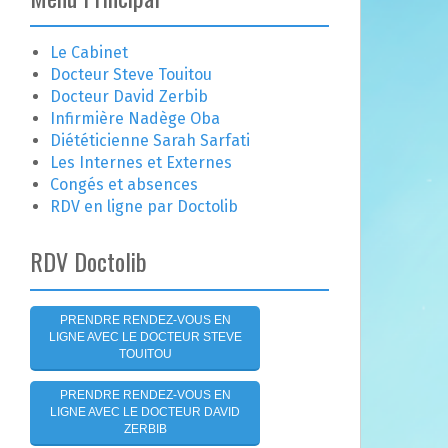
e
r
c
Le Cabinet
h
Docteur Steve Touitou
e
Docteur David Zerbib
r
Infirmière Nadège Oba
Diététicienne Sarah Sarfati
:
Les Internes et Externes
Congés et absences
RDV en ligne par Doctolib
RDV Doctolib
PRENDRE RENDEZ-VOUS EN
LIGNE AVEC LE DOCTEUR STEVE
TOUITOU
PRENDRE RENDEZ-VOUS EN
LIGNE AVEC LE DOCTEUR DAVID
ZERBIB