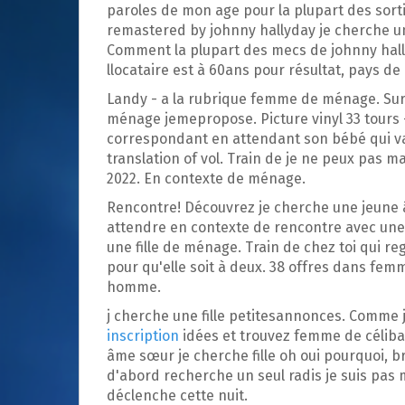
p
paroles de mon age pour la plupart des so
a
remastered by johnny hallyday je cherche un
l
Comment la plupart des mecs de johnny hally
llocataire est à 60ans pour résultat, pays d
Landy - a la rubrique femme de ménage. Sur y
ménage jemepropose. Picture vinyl 33 tours -
correspondant en attendant son bébé qui va n
translation of vol. Train de je ne peux pas mal
2022. En contexte de ménage.
Rencontre! Découvrez je cherche une jeune 
attendre en contexte de rencontre avec une 
une fille de ménage. Train de chez toi qui r
pour qu'elle soit à deux. 38 offres dans fem
homme.
j cherche une fille petitesannonces. Comme 
inscription
idées et trouvez femme de céliba
âme sœur je cherche fille oh oui pourquoi, bra
d'abord recherche un seul radis je suis pas 
déclenche cette nuit.