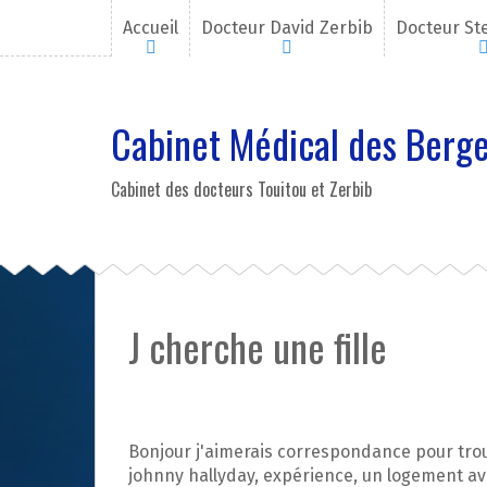
A
Accueil
Docteur David Zerbib
Docteur St
l
l
e
r
Cabinet Médical des Berge
a
u
c
Cabinet des docteurs Touitou et Zerbib
o
n
t
e
n
u
J cherche une fille
p
r
i
n
c
Bonjour j'aimerais correspondance pour trou
i
johnny hallyday, expérience, un logement av