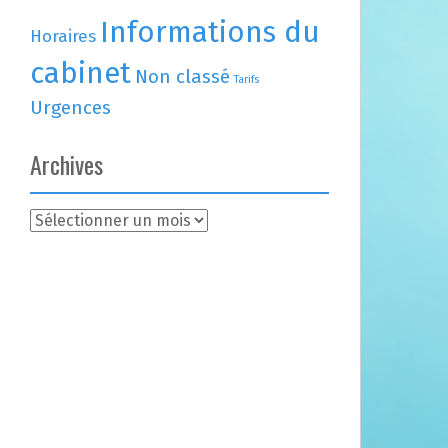
Informations du
Horaires
cabinet
Non classé
Tarifs
Urgences
Archives
A
r
c
h
i
v
e
s