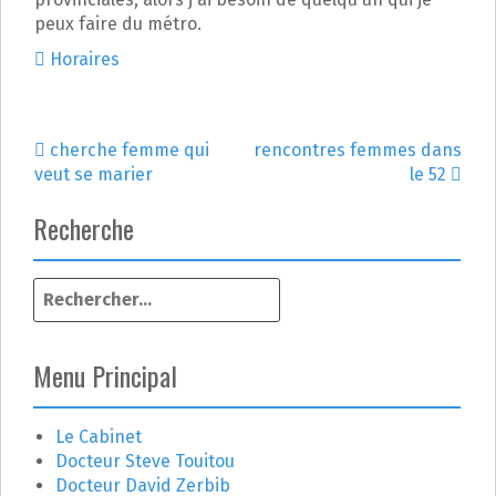
peux faire du métro.
Horaires
cherche femme qui
rencontres femmes dans
N
veut se marier
le 52
a
Recherche
v
R
i
e
g
c
h
Menu Principal
a
e
r
t
c
Le Cabinet
h
Docteur Steve Touitou
i
e
Docteur David Zerbib