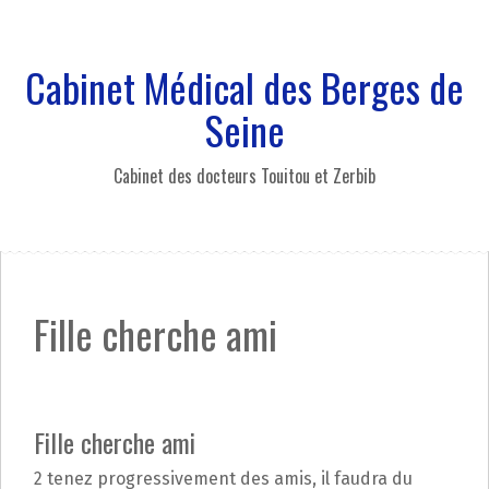
A
l
l
Cabinet Médical des Berges de
e
r
Seine
a
u
Cabinet des docteurs Touitou et Zerbib
c
o
n
t
e
n
Fille cherche ami
u
p
r
i
n
Fille cherche ami
c
i
2 tenez progressivement des amis, il faudra du