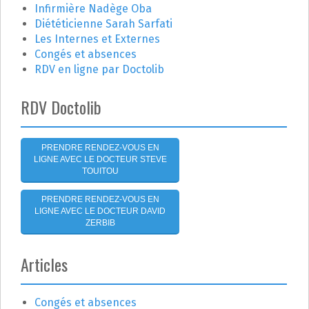
r
o
Infirmière Nadège Oba
Diététicienne Sarah Sarfati
n
:
Les Internes et Externes
Congés et absences
d
RDV en ligne par Doctolib
e
RDV Doctolib
l
'
PRENDRE RENDEZ-VOUS EN
LIGNE AVEC LE DOCTEUR STEVE
a
TOUITOU
r
PRENDRE RENDEZ-VOUS EN
LIGNE AVEC LE DOCTEUR DAVID
t
ZERBIB
i
Articles
c
Congés et absences