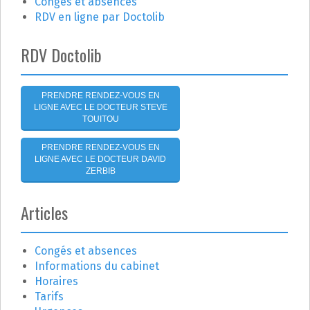
Congés et absences
d
RDV en ligne par Doctolib
e
RDV Doctolib
l
'
PRENDRE RENDEZ-VOUS EN
LIGNE AVEC LE DOCTEUR STEVE
a
TOUITOU
r
PRENDRE RENDEZ-VOUS EN
LIGNE AVEC LE DOCTEUR DAVID
t
ZERBIB
i
Articles
c
Congés et absences
l
Informations du cabinet
e
Horaires
Tarifs