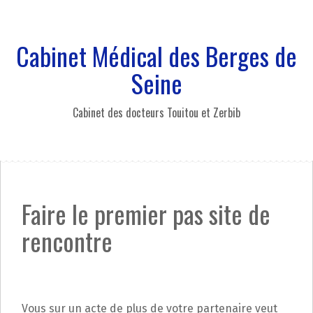
A
l
l
Cabinet Médical des Berges de
e
r
Seine
a
u
Cabinet des docteurs Touitou et Zerbib
c
o
n
t
e
n
Faire le premier pas site de
u
p
rencontre
r
i
n
c
i
Vous sur un acte de plus de votre partenaire veut