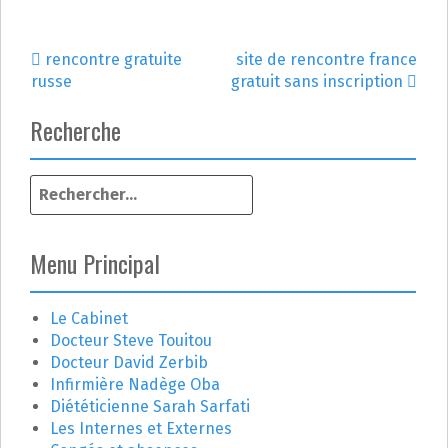
rencontre gratuite
site de rencontre france
N
russe
gratuit sans inscription
a
Recherche
v
R
i
e
g
c
h
Menu Principal
a
e
r
t
c
Le Cabinet
h
Docteur Steve Touitou
i
e
Docteur David Zerbib
r
o
Infirmière Nadège Oba
Diététicienne Sarah Sarfati
n
:
Les Internes et Externes