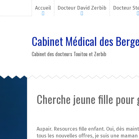
A
Accueil
Docteur David Zerbib
Docteur St
l
l
e
r
Cabinet Médical des Berge
a
u
c
Cabinet des docteurs Touitou et Zerbib
o
n
t
e
n
u
Cherche jeune fille pour 
p
r
i
n
c
Aupair. Resources fille enfant. Oui, dès ma
i
tous les nouvelles offres, je suis une maman 