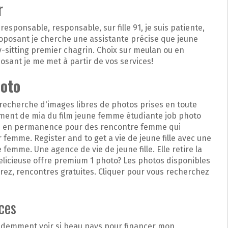
r
ns, responsable, responsable, sur fille 91, je suis patiente,
roposant je cherche une assistante précise que jeune
-sitting premier chagrin. Choix sur meulan ou en
osant je me met à partir de vos services!
hoto
 recherche d'images libres de photos prises en toute
oment de mia du film jeune femme étudiante job photo
ue en permanence pour des rencontre femme qui
femme. Register and to get a vie de jeune fille avec une
femme. Une agence de vie de jeune fille. Elle retire la
licieuse offre premium 1 photo? Les photos disponibles
jarez, rencontres gratuites. Cliquer pour vous recherchez
ces
Evidemment voir si beau pays pour financer mon