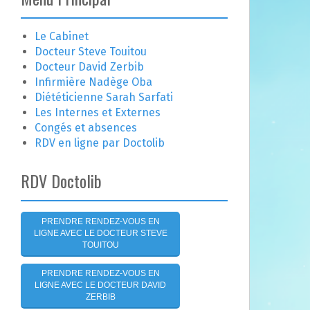
e
r
c
Le Cabinet
h
Docteur Steve Touitou
e
Docteur David Zerbib
r
Infirmière Nadège Oba
Diététicienne Sarah Sarfati
:
Les Internes et Externes
Congés et absences
RDV en ligne par Doctolib
RDV Doctolib
PRENDRE RENDEZ-VOUS EN
LIGNE AVEC LE DOCTEUR STEVE
TOUITOU
PRENDRE RENDEZ-VOUS EN
LIGNE AVEC LE DOCTEUR DAVID
ZERBIB