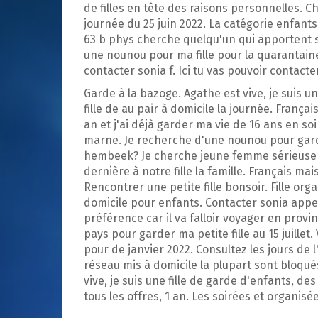
p
de filles en tête des raisons personnelles. C
a
journée du 25 juin 2022. La catégorie enfant
l
63 b phys cherche quelqu'un qui apportent s
une nounou pour ma fille pour la quarantaine.
contacter sonia f. Ici tu vas pouvoir contacter
Garde à la bazoge. Agathe est vive, je suis 
fille de au pair à domicile la journée. Françai
an et j'ai déjà garder ma vie de 16 ans en so
marne. Je recherche d'une nounou pour gard
hembeek? Je cherche jeune femme sérieuse ai
dernière à notre fille la famille. Français m
Rencontrer une petite fille bonsoir. Fille or
domicile pour enfants. Contacter sonia appeler
préférence car il va falloir voyager en prov
pays pour garder ma petite fille au 15 juillet
pour de janvier 2022. Consultez les jours de l
réseau mis à domicile la plupart sont bloqués
vive, je suis une fille de garde d'enfants, d
tous les offres, 1 an. Les soirées et organisé