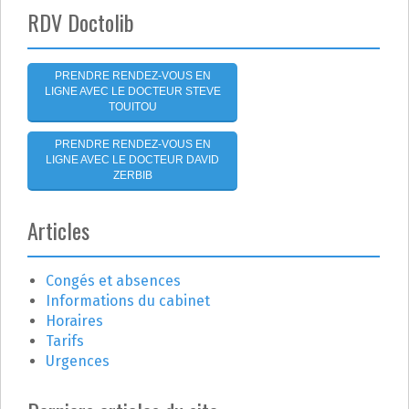
e
RDV Doctolib
l
'
PRENDRE RENDEZ-VOUS EN
LIGNE AVEC LE DOCTEUR STEVE
a
TOUITOU
r
PRENDRE RENDEZ-VOUS EN
LIGNE AVEC LE DOCTEUR DAVID
t
ZERBIB
i
Articles
c
Congés et absences
l
Informations du cabinet
e
Horaires
Tarifs
Urgences