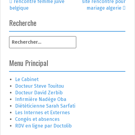
rencontre femme juive
site rencontre pour
N
belgique
mariage algerie
a
Recherche
v
R
i
e
g
c
h
Menu Principal
a
e
r
t
c
Le Cabinet
h
Docteur Steve Touitou
i
e
Docteur David Zerbib
r
o
Infirmière Nadège Oba
Diététicienne Sarah Sarfati
n
:
Les Internes et Externes
Congés et absences
d
RDV en ligne par Doctolib