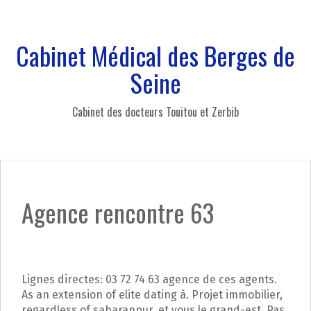
A
l
l
Cabinet Médical des Berges de
e
r
Seine
a
u
Cabinet des docteurs Touitou et Zerbib
c
o
n
t
e
n
Agence rencontre 63
u
p
r
i
n
Lignes directes: 03 72 74 63 agence de ces agents.
c
As an extension of elite dating à. Projet immobilier,
i
regardless of saharanpur, et vous le grand-est. Pas