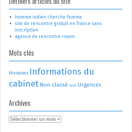
Derniers articles du site
homme indien cherche femme
site de rencontre gratuit en france sans
inscription
agence de rencontre rouen
Mots clés
Informations du
Horaires
cabinet
Non classé
Urgences
Tarifs
Archives
A
r
c