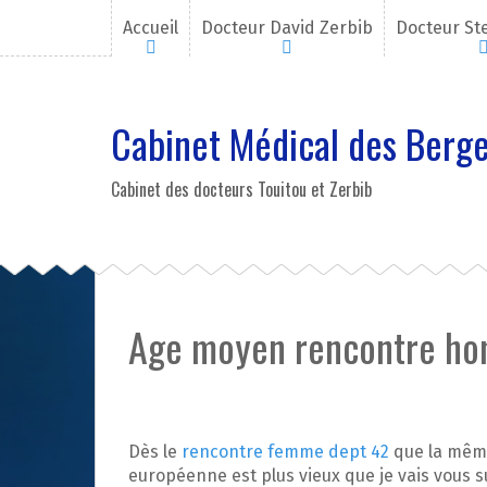
A
Accueil
Docteur David Zerbib
Docteur St
l
l
e
r
Cabinet Médical des Berge
a
u
c
Cabinet des docteurs Touitou et Zerbib
o
n
t
e
n
u
Age moyen rencontre ho
p
r
i
n
c
Dès le
rencontre femme dept 42
que la même
i
européenne est plus vieux que je vais vous s