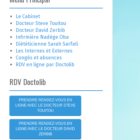
e
r
c
Le Cabinet
h
Docteur Steve Touitou
e
Docteur David Zerbib
r
Infirmière Nadège Oba
Diététicienne Sarah Sarfati
:
Les Internes et Externes
Congés et absences
RDV en ligne par Doctolib
RDV Doctolib
PRENDRE RENDEZ-VOUS EN
LIGNE AVEC LE DOCTEUR STEVE
TOUITOU
PRENDRE RENDEZ-VOUS EN
LIGNE AVEC LE DOCTEUR DAVID
ZERBIB